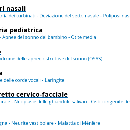
ri nasali
trofia dei turbinati - Deviazione del setto nasale - Poliposi nas
ria pediatrica
 - Apnee del sonno del bambino - Otite media
o
drome delle apnee ostruttive del sonno (OSAS)
e
e delle corde vocali - Laringite
retto cervico-facciale
ale - Neoplasie delle ghiandole salivari - Cisti congenite del
gna - Neurite vestibolare - Malattia di Ménière