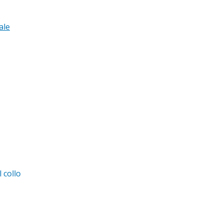
ale
 collo