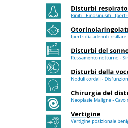
Disturbi respirato
Riniti - Rinosinusiti - Iper
Otorinolaringoiat
Ipertrofia adenotonsillare
Disturbi del sonn
Russamento notturno - Sin
Disturbi della voc
Noduli cordali - Disfunzion
Chirurgia del dist
Neoplasie Maligne - Cavo or
Vertigine
Vertigine posizionale beni