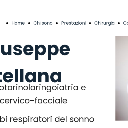
Home
Chi sono
Prestazioni
Chirurgia
Co
Giuseppe
ellana
 otorinolaringoiatria e
 cervico-facciale
rbi respiratori del sonno